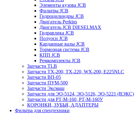
Элементы кузова JCB
Фильтры JCB
Гидроцилиндры JCB
Двигатель Perkins
Двигатель JCB DIESELMAX
Гидравлика JCB
Полуоси JCB
Карданные валы JCB
Тормозная система JCB
КПП JCB
Ремкомплекты JCB
Запчасти TLB
Запчасти TX-200, TX-220, WX-200, E225NLC
Запчасти ВП-05
Запчасти ПУМ-500
Запчасти Эксмаш
Запчасти для ЭО-5124, ЭО-5126, ЭО-5221 (ВЭКС)
Запчасти для РТ-М-160, РТ-М-160У
КОРОНКИ, ЗУБЬЯ, АДАПТЕРЫ
Фильтра для спецтехники