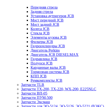
Передняя стрела
Задняя стрела
Установка аутригеров JCB
Мост передний JCB
Мост задний JCB
Колеса JCB
Стекла JCB
Элементы кузова JCB
Фильтры JCB
Гидроцилиндры JCB
Двигатель Perkins
Двигатель JCB DIESELMAX
Гидравлика JCB
Полуоси JCB
Карданные валы JCB
Тормозная система JCB
КПП JCB
Ремкомплекты JCB
Запчасти TLB
Запчасти TX-200, TX-220, WX-200, E225NLC
Запчасти ВП-05
Запчасти ПУМ-500
Запчасти Эксмаш
Запчасти для ЭО-5124, ЭО-5126, ЭО-5221 (ВЭКС)