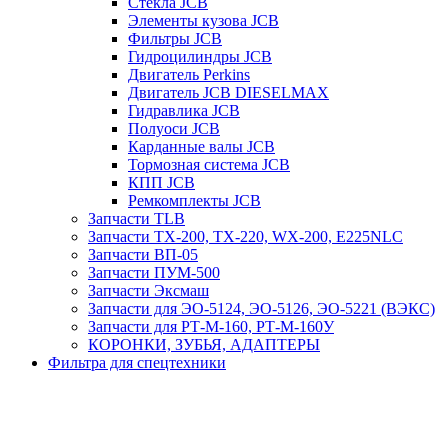
Стекла JCB
Элементы кузова JCB
Фильтры JCB
Гидроцилиндры JCB
Двигатель Perkins
Двигатель JCB DIESELMAX
Гидравлика JCB
Полуоси JCB
Карданные валы JCB
Тормозная система JCB
КПП JCB
Ремкомплекты JCB
Запчасти TLB
Запчасти TX-200, TX-220, WX-200, E225NLC
Запчасти ВП-05
Запчасти ПУМ-500
Запчасти Эксмаш
Запчасти для ЭО-5124, ЭО-5126, ЭО-5221 (ВЭКС)
Запчасти для РТ-М-160, РТ-М-160У
КОРОНКИ, ЗУБЬЯ, АДАПТЕРЫ
Фильтра для спецтехники