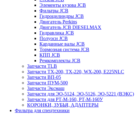
Элементы кузова JCB
Фильтры JCB
Гидроцилиндры JCB
Двигатель Perkins
Двигатель JCB DIESELMAX
Гидравлика JCB
Полуоси JCB
Карданные валы JCB
Тормозная система JCB
КПП JCB
Ремкомплекты JCB
Запчасти TLB
Запчасти TX-200, TX-220, WX-200, E225NLC
Запчасти ВП-05
Запчасти ПУМ-500
Запчасти Эксмаш
Запчасти для ЭО-5124, ЭО-5126, ЭО-5221 (ВЭКС)
Запчасти для РТ-М-160, РТ-М-160У
КОРОНКИ, ЗУБЬЯ, АДАПТЕРЫ
Фильтра для спецтехники