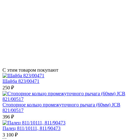
С этим товаром покупают
Шайба 823/00471
250 ₽
Стопорное кольцо промежуточного рычага (60мм) JCB
821/00517
396 ₽
Палец 811/10111, 811/90473
3 100 ₽