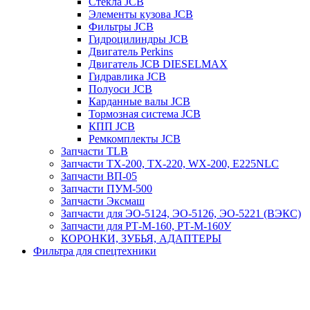
Стекла JCB
Элементы кузова JCB
Фильтры JCB
Гидроцилиндры JCB
Двигатель Perkins
Двигатель JCB DIESELMAX
Гидравлика JCB
Полуоси JCB
Карданные валы JCB
Тормозная система JCB
КПП JCB
Ремкомплекты JCB
Запчасти TLB
Запчасти TX-200, TX-220, WX-200, E225NLC
Запчасти ВП-05
Запчасти ПУМ-500
Запчасти Эксмаш
Запчасти для ЭО-5124, ЭО-5126, ЭО-5221 (ВЭКС)
Запчасти для РТ-М-160, РТ-М-160У
КОРОНКИ, ЗУБЬЯ, АДАПТЕРЫ
Фильтра для спецтехники