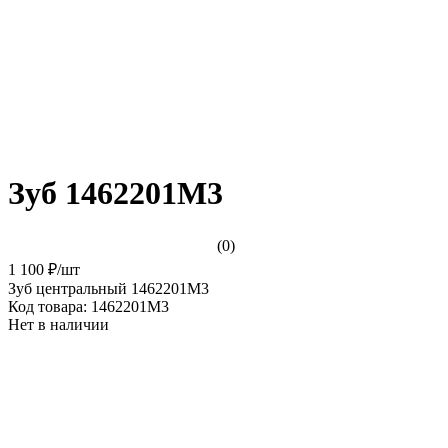
Зуб 1462201М3
(0)
1 100 ₽
/
шт
Зуб центральный 1462201М3
Код товара:
1462201М3
Нет в наличии