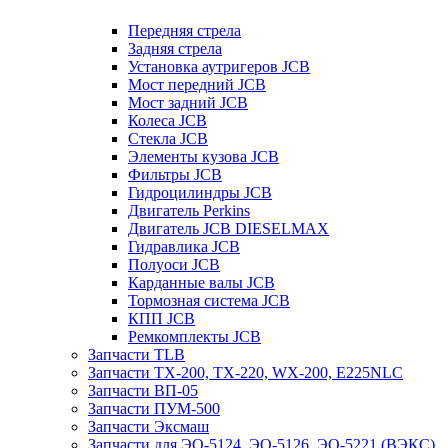
Передняя стрела
Задняя стрела
Установка аутригеров JCB
Мост передний JCB
Мост задний JCB
Колеса JCB
Стекла JCB
Элементы кузова JCB
Фильтры JCB
Гидроцилиндры JCB
Двигатель Perkins
Двигатель JCB DIESELMAX
Гидравлика JCB
Полуоси JCB
Карданные валы JCB
Тормозная система JCB
КПП JCB
Ремкомплекты JCB
Запчасти TLB
Запчасти TX-200, TX-220, WX-200, E225NLC
Запчасти ВП-05
Запчасти ПУМ-500
Запчасти Эксмаш
Запчасти для ЭО-5124, ЭО-5126, ЭО-5221 (ВЭКС)