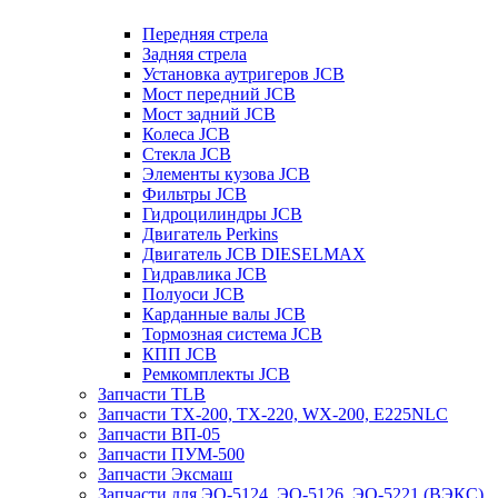
Передняя стрела
Задняя стрела
Установка аутригеров JCB
Мост передний JCB
Мост задний JCB
Колеса JCB
Стекла JCB
Элементы кузова JCB
Фильтры JCB
Гидроцилиндры JCB
Двигатель Perkins
Двигатель JCB DIESELMAX
Гидравлика JCB
Полуоси JCB
Карданные валы JCB
Тормозная система JCB
КПП JCB
Ремкомплекты JCB
Запчасти TLB
Запчасти TX-200, TX-220, WX-200, E225NLC
Запчасти ВП-05
Запчасти ПУМ-500
Запчасти Эксмаш
Запчасти для ЭО-5124, ЭО-5126, ЭО-5221 (ВЭКС)