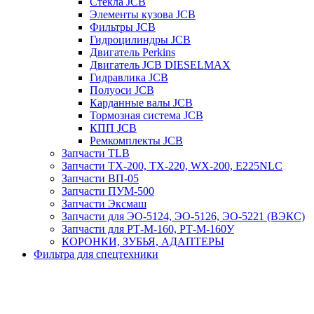
Стекла JCB
Элементы кузова JCB
Фильтры JCB
Гидроцилиндры JCB
Двигатель Perkins
Двигатель JCB DIESELMAX
Гидравлика JCB
Полуоси JCB
Карданные валы JCB
Тормозная система JCB
КПП JCB
Ремкомплекты JCB
Запчасти TLB
Запчасти TX-200, TX-220, WX-200, E225NLC
Запчасти ВП-05
Запчасти ПУМ-500
Запчасти Эксмаш
Запчасти для ЭО-5124, ЭО-5126, ЭО-5221 (ВЭКС)
Запчасти для РТ-М-160, РТ-М-160У
КОРОНКИ, ЗУБЬЯ, АДАПТЕРЫ
Фильтра для спецтехники