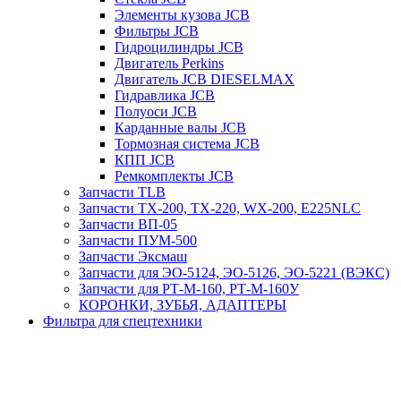
Элементы кузова JCB
Фильтры JCB
Гидроцилиндры JCB
Двигатель Perkins
Двигатель JCB DIESELMAX
Гидравлика JCB
Полуоси JCB
Карданные валы JCB
Тормозная система JCB
КПП JCB
Ремкомплекты JCB
Запчасти TLB
Запчасти TX-200, TX-220, WX-200, E225NLC
Запчасти ВП-05
Запчасти ПУМ-500
Запчасти Эксмаш
Запчасти для ЭО-5124, ЭО-5126, ЭО-5221 (ВЭКС)
Запчасти для РТ-М-160, РТ-М-160У
КОРОНКИ, ЗУБЬЯ, АДАПТЕРЫ
Фильтра для спецтехники