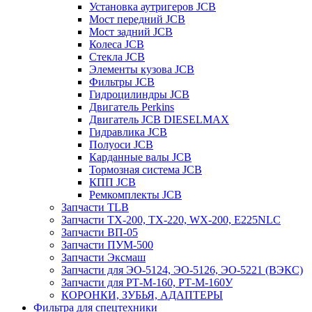
Установка аутригеров JCB
Мост передний JCB
Мост задний JCB
Колеса JCB
Стекла JCB
Элементы кузова JCB
Фильтры JCB
Гидроцилиндры JCB
Двигатель Perkins
Двигатель JCB DIESELMAX
Гидравлика JCB
Полуоси JCB
Карданные валы JCB
Тормозная система JCB
КПП JCB
Ремкомплекты JCB
Запчасти TLB
Запчасти TX-200, TX-220, WX-200, E225NLC
Запчасти ВП-05
Запчасти ПУМ-500
Запчасти Эксмаш
Запчасти для ЭО-5124, ЭО-5126, ЭО-5221 (ВЭКС)
Запчасти для РТ-М-160, РТ-М-160У
КОРОНКИ, ЗУБЬЯ, АДАПТЕРЫ
Фильтра для спецтехники