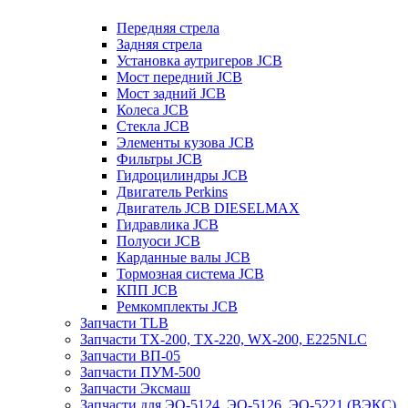
Передняя стрела
Задняя стрела
Установка аутригеров JCB
Мост передний JCB
Мост задний JCB
Колеса JCB
Стекла JCB
Элементы кузова JCB
Фильтры JCB
Гидроцилиндры JCB
Двигатель Perkins
Двигатель JCB DIESELMAX
Гидравлика JCB
Полуоси JCB
Карданные валы JCB
Тормозная система JCB
КПП JCB
Ремкомплекты JCB
Запчасти TLB
Запчасти TX-200, TX-220, WX-200, E225NLC
Запчасти ВП-05
Запчасти ПУМ-500
Запчасти Эксмаш
Запчасти для ЭО-5124, ЭО-5126, ЭО-5221 (ВЭКС)