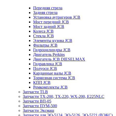
Передняя стрела
Задняя стрела
Установка аутригеров JCB
Мост передний JCB
Мост задний JCB
Колеса JCB
Стекла JCB
Элементы кузова JCB
Фильтры JCB
Гидроцилиндры JCB
Двигатель Perkins
Двигатель JCB DIESELMAX
Гидравлика JCB
Полуоси JCB
Карданные валы JCB
Тормозная система JCB
КПП JCB
Ремкомплекты JCB
Запчасти TLB
Запчасти TX-200, TX-220, WX-200, E225NLC
Запчасти ВП-05
Запчасти ПУМ-500
Запчасти Эксмаш
Запчасти для ЭО-5124, ЭО-5126, ЭО-5221 (ВЭКС)