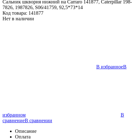
Сальник шкворня нижний на Carraro 141877, Caterpillar 198-
7826, 1987826, S06/41759, 92,5*73*14
Код товара:
141877
Нет в наличии
В избранное
В
избранном
В
сравнение
В сравнении
Описание
Оплата