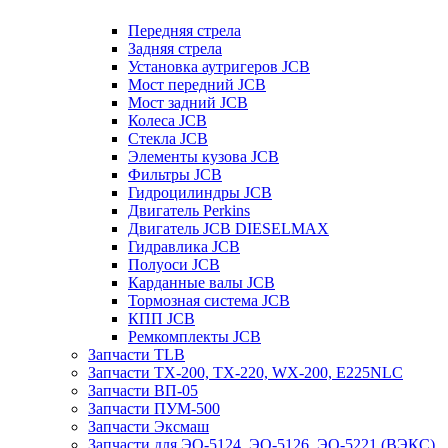
Передняя стрела
Задняя стрела
Установка аутригеров JCB
Мост передний JCB
Мост задний JCB
Колеса JCB
Стекла JCB
Элементы кузова JCB
Фильтры JCB
Гидроцилиндры JCB
Двигатель Perkins
Двигатель JCB DIESELMAX
Гидравлика JCB
Полуоси JCB
Карданные валы JCB
Тормозная система JCB
КПП JCB
Ремкомплекты JCB
Запчасти TLB
Запчасти TX-200, TX-220, WX-200, E225NLC
Запчасти ВП-05
Запчасти ПУМ-500
Запчасти Эксмаш
Запчасти для ЭО-5124, ЭО-5126, ЭО-5221 (ВЭКС)