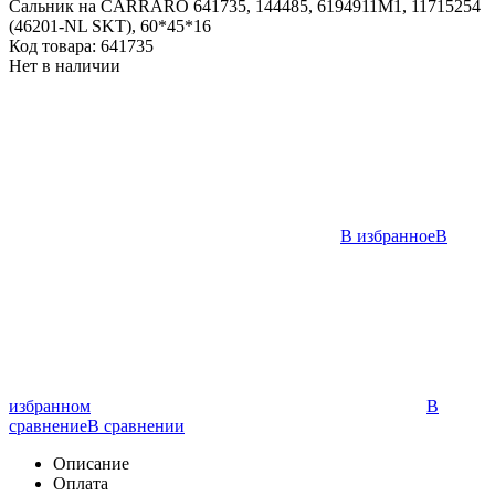
Сальник на CARRARO 641735, 144485, 6194911M1, 11715254
(46201-NL SKT), 60*45*16
Код товара:
641735
Нет в наличии
В избранное
В
избранном
В
сравнение
В сравнении
Описание
Оплата