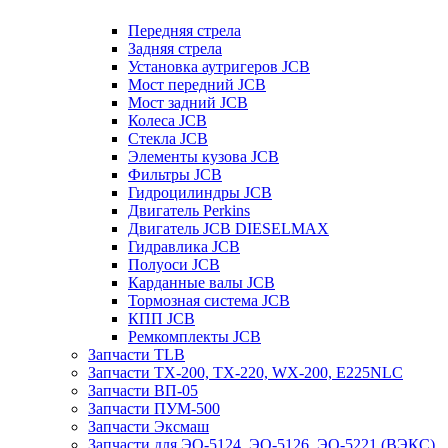
Передняя стрела
Задняя стрела
Установка аутригеров JCB
Мост передний JCB
Мост задний JCB
Колеса JCB
Стекла JCB
Элементы кузова JCB
Фильтры JCB
Гидроцилиндры JCB
Двигатель Perkins
Двигатель JCB DIESELMAX
Гидравлика JCB
Полуоси JCB
Карданные валы JCB
Тормозная система JCB
КПП JCB
Ремкомплекты JCB
Запчасти TLB
Запчасти TX-200, TX-220, WX-200, E225NLC
Запчасти ВП-05
Запчасти ПУМ-500
Запчасти Эксмаш
Запчасти для ЭО-5124, ЭО-5126, ЭО-5221 (ВЭКС)