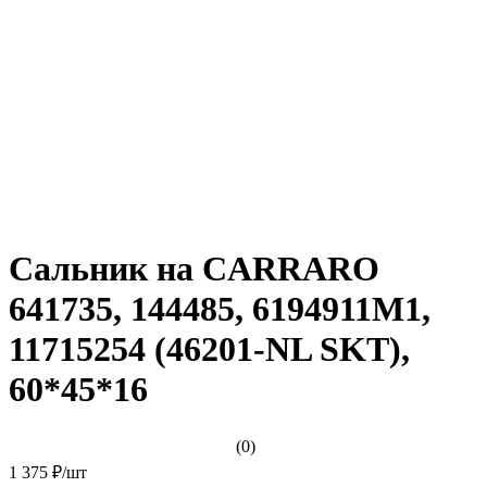
Сальник на CARRARO
641735, 144485, 6194911M1,
11715254 (46201-NL SKT),
60*45*16
(0)
1 375 ₽
/
шт