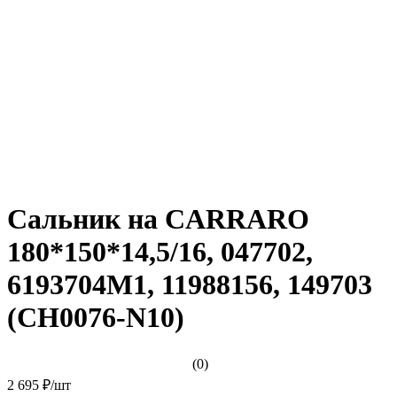
Сальник на CARRARO
180*150*14,5/16, 047702,
6193704М1, 11988156, 149703
(CH0076-N10)
(0)
2 695 ₽
/
шт