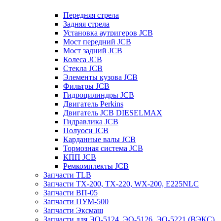
Передняя стрела
Задняя стрела
Установка аутригеров JCB
Мост передний JCB
Мост задний JCB
Колеса JCB
Стекла JCB
Элементы кузова JCB
Фильтры JCB
Гидроцилиндры JCB
Двигатель Perkins
Двигатель JCB DIESELMAX
Гидравлика JCB
Полуоси JCB
Карданные валы JCB
Тормозная система JCB
КПП JCB
Ремкомплекты JCB
Запчасти TLB
Запчасти TX-200, TX-220, WX-200, E225NLC
Запчасти ВП-05
Запчасти ПУМ-500
Запчасти Эксмаш
Запчасти для ЭО-5124, ЭО-5126, ЭО-5221 (ВЭКС)