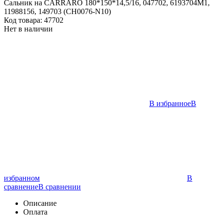
Сальник на CARRARO 180*150*14,5/16, 047702, 6193704М1,
11988156, 149703 (CH0076-N10)
Код товара:
47702
Нет в наличии
В избранное
В
избранном
В
сравнение
В сравнении
Описание
Оплата