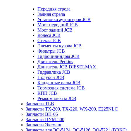
Передняя стрела
Задняя стрела
Установка аутригеров JCB
Мост передний JCB
Мост задний JCB
Колеса JCB
Стекла JCB
Элементы кузова JCB
Фильтры JCB
Гидроцилиндры JCB
Двигатель Perkins
Двигатель JCB DIESELMAX
Гидравлика JCB
Полуоси JCB
Карданные валы JCB
Тормозная система JCB
КПП JCB
Ремкомплекты JCB
Запчасти TLB
Запчасти TX-200, TX-220, WX-200, E225NLC
Запчасти ВП-05
Запчасти ПУМ-500
Запчасти Эксмаш
Запчасти для ЭО-5124, ЭО-5126, ЭО-5221 (ВЭКС)