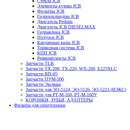
Стекла JCB
Элементы кузова JCB
Фильтры JCB
Гидроцилиндры JCB
Двигатель Perkins
Двигатель JCB DIESELMAX
Гидравлика JCB
Полуоси JCB
Карданные валы JCB
Тормозная система JCB
КПП JCB
Ремкомплекты JCB
Запчасти TLB
Запчасти TX-200, TX-220, WX-200, E225NLC
Запчасти ВП-05
Запчасти ПУМ-500
Запчасти Эксмаш
Запчасти для ЭО-5124, ЭО-5126, ЭО-5221 (ВЭКС)
Запчасти для РТ-М-160, РТ-М-160У
КОРОНКИ, ЗУБЬЯ, АДАПТЕРЫ
Фильтра для спецтехники