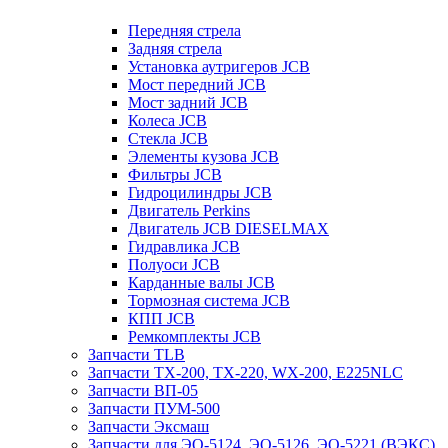
Передняя стрела
Задняя стрела
Установка аутригеров JCB
Мост передний JCB
Мост задний JCB
Колеса JCB
Стекла JCB
Элементы кузова JCB
Фильтры JCB
Гидроцилиндры JCB
Двигатель Perkins
Двигатель JCB DIESELMAX
Гидравлика JCB
Полуоси JCB
Карданные валы JCB
Тормозная система JCB
КПП JCB
Ремкомплекты JCB
Запчасти TLB
Запчасти TX-200, TX-220, WX-200, E225NLC
Запчасти ВП-05
Запчасти ПУМ-500
Запчасти Эксмаш
Запчасти для ЭО-5124, ЭО-5126, ЭО-5221 (ВЭКС)