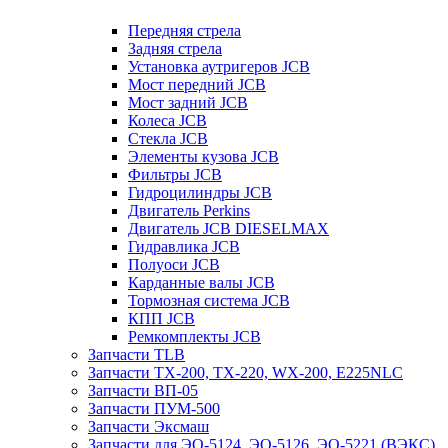
Передняя стрела
Задняя стрела
Установка аутригеров JCB
Мост передний JCB
Мост задний JCB
Колеса JCB
Стекла JCB
Элементы кузова JCB
Фильтры JCB
Гидроцилиндры JCB
Двигатель Perkins
Двигатель JCB DIESELMAX
Гидравлика JCB
Полуоси JCB
Карданные валы JCB
Тормозная система JCB
КПП JCB
Ремкомплекты JCB
Запчасти TLB
Запчасти TX-200, TX-220, WX-200, E225NLC
Запчасти ВП-05
Запчасти ПУМ-500
Запчасти Эксмаш
Запчасти для ЭО-5124, ЭО-5126, ЭО-5221 (ВЭКС)