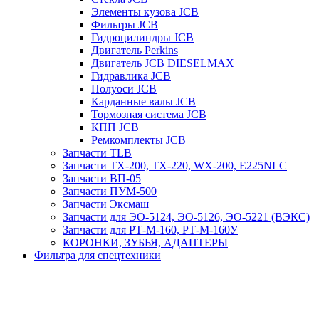
Элементы кузова JCB
Фильтры JCB
Гидроцилиндры JCB
Двигатель Perkins
Двигатель JCB DIESELMAX
Гидравлика JCB
Полуоси JCB
Карданные валы JCB
Тормозная система JCB
КПП JCB
Ремкомплекты JCB
Запчасти TLB
Запчасти TX-200, TX-220, WX-200, E225NLC
Запчасти ВП-05
Запчасти ПУМ-500
Запчасти Эксмаш
Запчасти для ЭО-5124, ЭО-5126, ЭО-5221 (ВЭКС)
Запчасти для РТ-М-160, РТ-М-160У
КОРОНКИ, ЗУБЬЯ, АДАПТЕРЫ
Фильтра для спецтехники