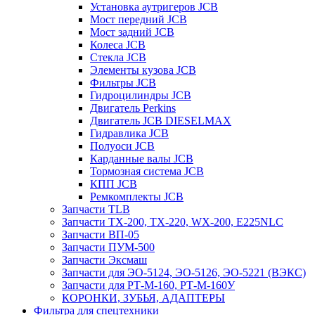
Установка аутригеров JCB
Мост передний JCB
Мост задний JCB
Колеса JCB
Стекла JCB
Элементы кузова JCB
Фильтры JCB
Гидроцилиндры JCB
Двигатель Perkins
Двигатель JCB DIESELMAX
Гидравлика JCB
Полуоси JCB
Карданные валы JCB
Тормозная система JCB
КПП JCB
Ремкомплекты JCB
Запчасти TLB
Запчасти TX-200, TX-220, WX-200, E225NLC
Запчасти ВП-05
Запчасти ПУМ-500
Запчасти Эксмаш
Запчасти для ЭО-5124, ЭО-5126, ЭО-5221 (ВЭКС)
Запчасти для РТ-М-160, РТ-М-160У
КОРОНКИ, ЗУБЬЯ, АДАПТЕРЫ
Фильтра для спецтехники