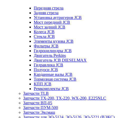
Передняя стрела
Задняя стрела
Установка аутригеров JCB
Мост передний JCB
Мост задний JCB
Колеса JCB
Стекла JCB
Элементы кузова JCB
Фильтры JCB
Гидроцилиндры JCB
Двигатель Perkins
Двигатель JCB DIESELMAX
Гидравлика JCB
Полуоси JCB
Карданные валы JCB
Тормозная система JCB
КПП JCB
Ремкомплекты JCB
Запчасти TLB
Запчасти TX-200, TX-220, WX-200, E225NLC
Запчасти ВП-05
Запчасти ПУМ-500
Запчасти Эксмаш
Запчасти для ЭО-5124, ЭО-5126, ЭО-5221 (ВЭКС)