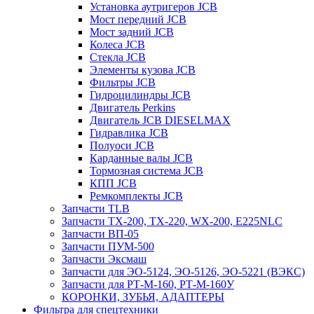
Установка аутригеров JCB
Мост передний JCB
Мост задний JCB
Колеса JCB
Стекла JCB
Элементы кузова JCB
Фильтры JCB
Гидроцилиндры JCB
Двигатель Perkins
Двигатель JCB DIESELMAX
Гидравлика JCB
Полуоси JCB
Карданные валы JCB
Тормозная система JCB
КПП JCB
Ремкомплекты JCB
Запчасти TLB
Запчасти TX-200, TX-220, WX-200, E225NLC
Запчасти ВП-05
Запчасти ПУМ-500
Запчасти Эксмаш
Запчасти для ЭО-5124, ЭО-5126, ЭО-5221 (ВЭКС)
Запчасти для РТ-М-160, РТ-М-160У
КОРОНКИ, ЗУБЬЯ, АДАПТЕРЫ
Фильтра для спецтехники