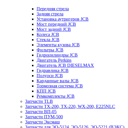
Передняя стрела
Задняя стрела
Установка аутригеров JCB
Мост передний JCB
Мост задний JCB
Колеса JCB
Стекла JCB
Элементы кузова JCB
Фильтры JCB
Гидроцилиндры JCB
Двигатель Perkins
Двигатель JCB DIESELMAX
Гидравлика JCB
Полуоси JCB
Карданные валы JCB
Тормозная система JCB
КПП JCB
Ремкомплекты JCB
Запчасти TLB
Запчасти TX-200, TX-220, WX-200, E225NLC
Запчасти ВП-05
Запчасти ПУМ-500
Запчасти Эксмаш
Запчасти для ЭО-5124, ЭО-5126, ЭО-5221 (ВЭКС)