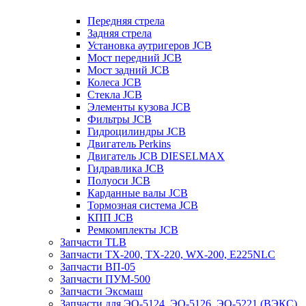
Передняя стрела
Задняя стрела
Установка аутригеров JCB
Мост передний JCB
Мост задний JCB
Колеса JCB
Стекла JCB
Элементы кузова JCB
Фильтры JCB
Гидроцилиндры JCB
Двигатель Perkins
Двигатель JCB DIESELMAX
Гидравлика JCB
Полуоси JCB
Карданные валы JCB
Тормозная система JCB
КПП JCB
Ремкомплекты JCB
Запчасти TLB
Запчасти TX-200, TX-220, WX-200, E225NLC
Запчасти ВП-05
Запчасти ПУМ-500
Запчасти Эксмаш
Запчасти для ЭО-5124, ЭО-5126, ЭО-5221 (ВЭКС)