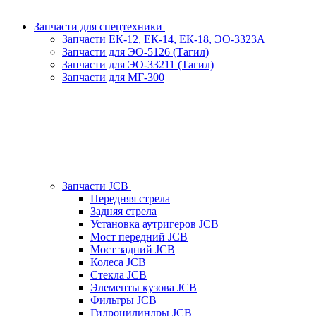
Запчасти для спецтехники
Запчасти ЕК-12, ЕК-14, ЕК-18, ЭО-3323А
Запчасти для ЭО-5126 (Тагил)
Запчасти для ЭО-33211 (Тагил)
Запчасти для МГ-300
Запчасти JCB
Передняя стрела
Задняя стрела
Установка аутригеров JCB
Мост передний JCB
Мост задний JCB
Колеса JCB
Стекла JCB
Элементы кузова JCB
Фильтры JCB
Гидроцилиндры JCB