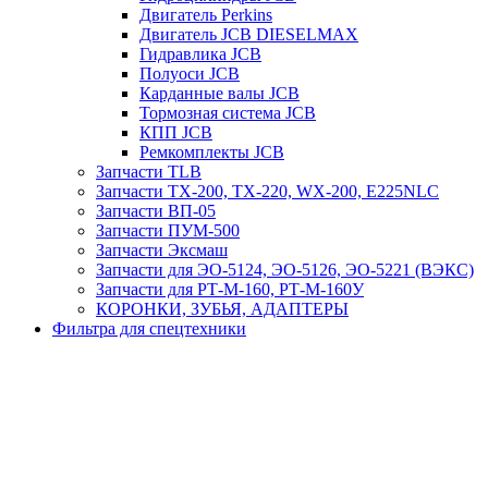
Двигатель Perkins
Двигатель JCB DIESELMAX
Гидравлика JCB
Полуоси JCB
Карданные валы JCB
Тормозная система JCB
КПП JCB
Ремкомплекты JCB
Запчасти TLB
Запчасти TX-200, TX-220, WX-200, E225NLC
Запчасти ВП-05
Запчасти ПУМ-500
Запчасти Эксмаш
Запчасти для ЭО-5124, ЭО-5126, ЭО-5221 (ВЭКС)
Запчасти для РТ-М-160, РТ-М-160У
КОРОНКИ, ЗУБЬЯ, АДАПТЕРЫ
Фильтра для спецтехники