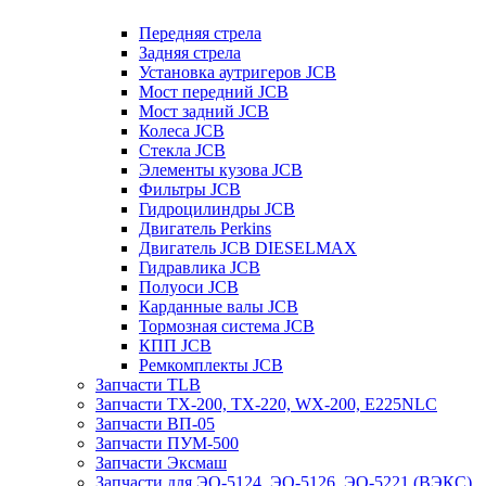
Передняя стрела
Задняя стрела
Установка аутригеров JCB
Мост передний JCB
Мост задний JCB
Колеса JCB
Стекла JCB
Элементы кузова JCB
Фильтры JCB
Гидроцилиндры JCB
Двигатель Perkins
Двигатель JCB DIESELMAX
Гидравлика JCB
Полуоси JCB
Карданные валы JCB
Тормозная система JCB
КПП JCB
Ремкомплекты JCB
Запчасти TLB
Запчасти TX-200, TX-220, WX-200, E225NLC
Запчасти ВП-05
Запчасти ПУМ-500
Запчасти Эксмаш
Запчасти для ЭО-5124, ЭО-5126, ЭО-5221 (ВЭКС)