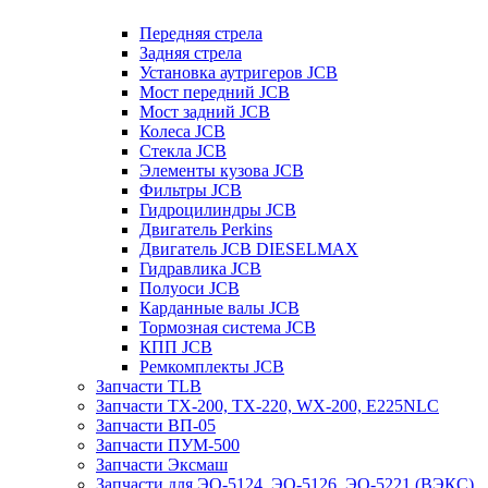
Передняя стрела
Задняя стрела
Установка аутригеров JCB
Мост передний JCB
Мост задний JCB
Колеса JCB
Стекла JCB
Элементы кузова JCB
Фильтры JCB
Гидроцилиндры JCB
Двигатель Perkins
Двигатель JCB DIESELMAX
Гидравлика JCB
Полуоси JCB
Карданные валы JCB
Тормозная система JCB
КПП JCB
Ремкомплекты JCB
Запчасти TLB
Запчасти TX-200, TX-220, WX-200, E225NLC
Запчасти ВП-05
Запчасти ПУМ-500
Запчасти Эксмаш
Запчасти для ЭО-5124, ЭО-5126, ЭО-5221 (ВЭКС)