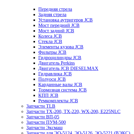
Передняя стрела
Задняя стрела
Установка аутригеров JCB
Мост передний JCB
Мост задний JCB
Колеса JCB
Стекла JCB
Элементы кузова JCB
Фильтры JCB
Гидроцилиндры JCB
Двигатель Perkins
Двигатель JCB DIESELMAX
Гидравлика JCB
Полуоси JCB
Карданные валы JCB
Тормозная система JCB
КПП JCB
Ремкомплекты JCB
Запчасти TLB
Запчасти TX-200, TX-220, WX-200, E225NLC
Запчасти ВП-05
Запчасти ПУМ-500
Запчасти Эксмаш
Запчасти для ЭО-5124, ЭО-5126, ЭО-5221 (ВЭКС)