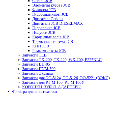
Стекла JCB
Элементы кузова JCB
Фильтры JCB
Гидроцилиндры JCB
Двигатель Perkins
Двигатель JCB DIESELMAX
Гидравлика JCB
Полуоси JCB
Карданные валы JCB
Тормозная система JCB
КПП JCB
Ремкомплекты JCB
Запчасти TLB
Запчасти TX-200, TX-220, WX-200, E225NLC
Запчасти ВП-05
Запчасти ПУМ-500
Запчасти Эксмаш
Запчасти для ЭО-5124, ЭО-5126, ЭО-5221 (ВЭКС)
Запчасти для РТ-М-160, РТ-М-160У
КОРОНКИ, ЗУБЬЯ, АДАПТЕРЫ
Фильтра для спецтехники