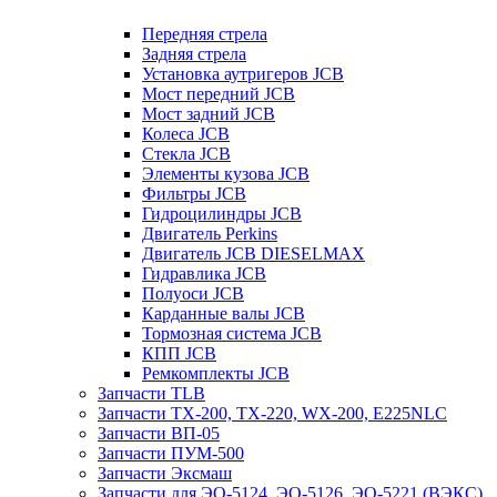
Передняя стрела
Задняя стрела
Установка аутригеров JCB
Мост передний JCB
Мост задний JCB
Колеса JCB
Стекла JCB
Элементы кузова JCB
Фильтры JCB
Гидроцилиндры JCB
Двигатель Perkins
Двигатель JCB DIESELMAX
Гидравлика JCB
Полуоси JCB
Карданные валы JCB
Тормозная система JCB
КПП JCB
Ремкомплекты JCB
Запчасти TLB
Запчасти TX-200, TX-220, WX-200, E225NLC
Запчасти ВП-05
Запчасти ПУМ-500
Запчасти Эксмаш
Запчасти для ЭО-5124, ЭО-5126, ЭО-5221 (ВЭКС)