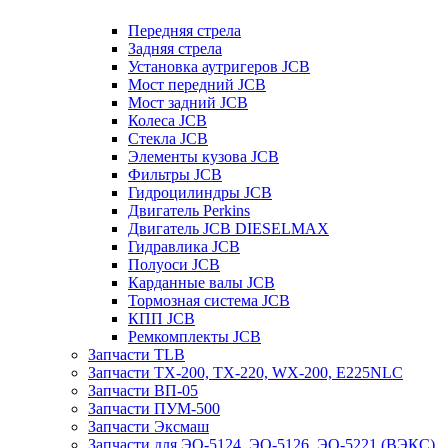
Передняя стрела
Задняя стрела
Установка аутригеров JCB
Мост передний JCB
Мост задний JCB
Колеса JCB
Стекла JCB
Элементы кузова JCB
Фильтры JCB
Гидроцилиндры JCB
Двигатель Perkins
Двигатель JCB DIESELMAX
Гидравлика JCB
Полуоси JCB
Карданные валы JCB
Тормозная система JCB
КПП JCB
Ремкомплекты JCB
Запчасти TLB
Запчасти TX-200, TX-220, WX-200, E225NLC
Запчасти ВП-05
Запчасти ПУМ-500
Запчасти Эксмаш
Запчасти для ЭО-5124, ЭО-5126, ЭО-5221 (ВЭКС)