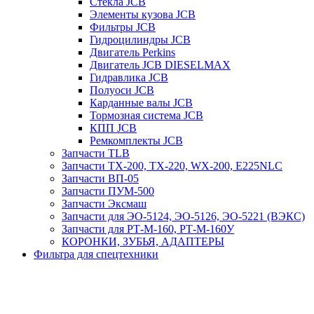
Стекла JCB
Элементы кузова JCB
Фильтры JCB
Гидроцилиндры JCB
Двигатель Perkins
Двигатель JCB DIESELMAX
Гидравлика JCB
Полуоси JCB
Карданные валы JCB
Тормозная система JCB
КПП JCB
Ремкомплекты JCB
Запчасти TLB
Запчасти TX-200, TX-220, WX-200, E225NLC
Запчасти ВП-05
Запчасти ПУМ-500
Запчасти Эксмаш
Запчасти для ЭО-5124, ЭО-5126, ЭО-5221 (ВЭКС)
Запчасти для РТ-М-160, РТ-М-160У
КОРОНКИ, ЗУБЬЯ, АДАПТЕРЫ
Фильтра для спецтехники