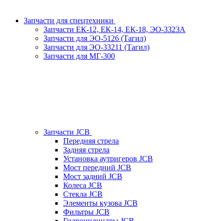
Запчасти для спецтехники
Запчасти ЕК-12, ЕК-14, ЕК-18, ЭО-3323А
Запчасти для ЭО-5126 (Тагил)
Запчасти для ЭО-33211 (Тагил)
Запчасти для МГ-300
Запчасти JCB
Передняя стрела
Задняя стрела
Установка аутригеров JCB
Мост передний JCB
Мост задний JCB
Колеса JCB
Стекла JCB
Элементы кузова JCB
Фильтры JCB
Гидроцилиндры JCB