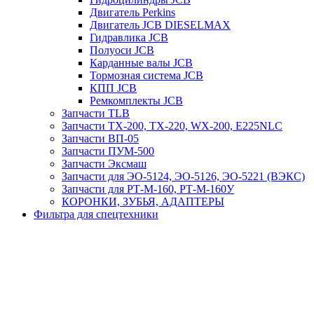
Двигатель Perkins
Двигатель JCB DIESELMAX
Гидравлика JCB
Полуоси JCB
Карданные валы JCB
Тормозная система JCB
КПП JCB
Ремкомплекты JCB
Запчасти TLB
Запчасти TX-200, TX-220, WX-200, E225NLC
Запчасти ВП-05
Запчасти ПУМ-500
Запчасти Эксмаш
Запчасти для ЭО-5124, ЭО-5126, ЭО-5221 (ВЭКС)
Запчасти для РТ-М-160, РТ-М-160У
КОРОНКИ, ЗУБЬЯ, АДАПТЕРЫ
Фильтра для спецтехники