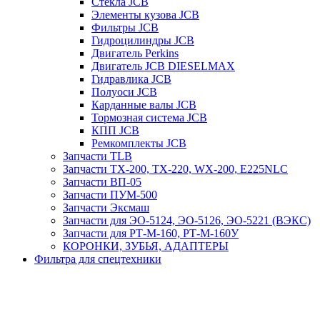
Стекла JCB
Элементы кузова JCB
Фильтры JCB
Гидроцилиндры JCB
Двигатель Perkins
Двигатель JCB DIESELMAX
Гидравлика JCB
Полуоси JCB
Карданные валы JCB
Тормозная система JCB
КПП JCB
Ремкомплекты JCB
Запчасти TLB
Запчасти TX-200, TX-220, WX-200, E225NLC
Запчасти ВП-05
Запчасти ПУМ-500
Запчасти Эксмаш
Запчасти для ЭО-5124, ЭО-5126, ЭО-5221 (ВЭКС)
Запчасти для РТ-М-160, РТ-М-160У
КОРОНКИ, ЗУБЬЯ, АДАПТЕРЫ
Фильтра для спецтехники