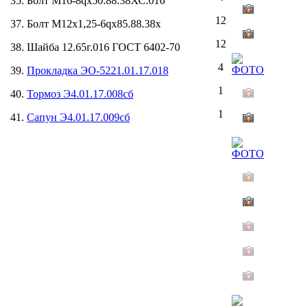
35. Болт М16-8qх50.88.38ХС.016
12
37. Болт М12х1,25-6qх85.88.38х
12
38. Шайба 12.65г.016 ГОСТ 6402-70
4
39.
Прокладка ЭО-5221.01.17.018
1
40.
Тормоз Э4.01.17.008сб
1
41.
Сапун Э4.01.17.009сб