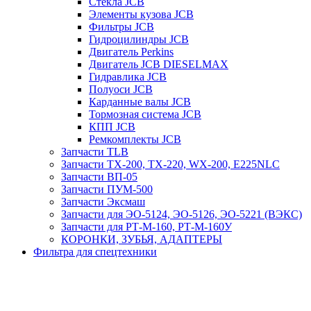
Стекла JCB
Элементы кузова JCB
Фильтры JCB
Гидроцилиндры JCB
Двигатель Perkins
Двигатель JCB DIESELMAX
Гидравлика JCB
Полуоси JCB
Карданные валы JCB
Тормозная система JCB
КПП JCB
Ремкомплекты JCB
Запчасти TLB
Запчасти TX-200, TX-220, WX-200, E225NLC
Запчасти ВП-05
Запчасти ПУМ-500
Запчасти Эксмаш
Запчасти для ЭО-5124, ЭО-5126, ЭО-5221 (ВЭКС)
Запчасти для РТ-М-160, РТ-М-160У
КОРОНКИ, ЗУБЬЯ, АДАПТЕРЫ
Фильтра для спецтехники