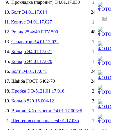
9. Прокладка (паронит) Э4.01.17.030
1
10.
Болт Э4.01.17.014
24
11.
Корпус Э4.01.17.027
1
12.
Ролик 25,4х40 ЕТУ 500
48
13.
Сепаратор Э4.01.17.022
1
14.
Кольцо Э4.01.17.021
1
15.
Кольцо Э4.01.17.020
1
16.
Болт Э4.01.17.041
24
17. Шайба ГОСТ 6402-70
24
18.
Пробка ЭО-5121.01.17.016
2
19.
Кольцо 520.15.004-12
3
20.
Водило 3-й ступени Э4.01.17.003сб
1
21.
Шестерня солнечная Э4.01.17.035
1