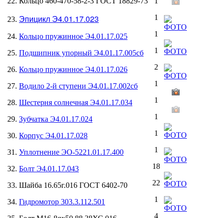
22. Кольцо 460-470-58-2-3 ГОСТ 18829-73
1
Эпицикл Э4.01.17.023
1
23.
1
24.
Кольцо пружинное Э4.01.17.025
1
25.
Подшипник упорный Э4.01.17.005сб
2
26.
Кольцо пружинное Э4.01.17.026
1
27.
Водило 2-й ступени Э4.01.17.002сб
1
28.
Шестерня солнечная Э4.01.17.034
1
29.
Зубчатка Э4.01.17.024
1
30.
Корпус Э4.01.17.028
1
31.
Уплотнение ЭО-5221.01.17.400
18
32.
Болт Э4.01.17.043
22
33. Шайба 16.65г.016 ГОСТ 6402-70
1
34.
Гидромотор 303.3.112.501
4