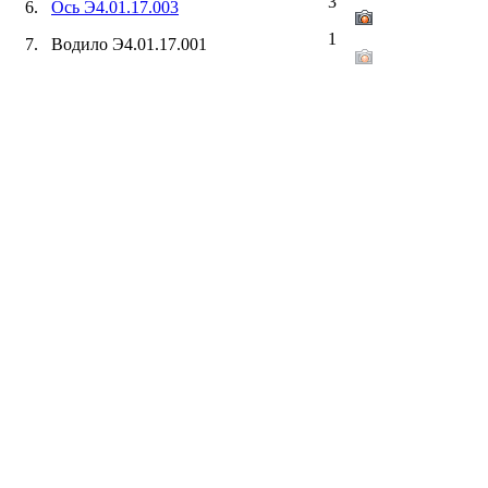
3
6.
Ось Э4.01.17.003
1
7. Водило Э4.01.17.001