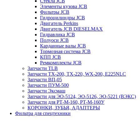
Стекла JCB
Элементы кузова JCB
Фильтры JCB
Гидроцилиндры JCB
Двигатель Perkins
Двигатель JCB DIESELMAX
Гидравлика JCB
Полуоси JCB
Карданные валы JCB
Тормозная система JCB
КПП JCB
Ремкомплекты JCB
Запчасти TLB
Запчасти TX-200, TX-220, WX-200, E225NLC
Запчасти ВП-05
Запчасти ПУМ-500
Запчасти Эксмаш
Запчасти для ЭО-5124, ЭО-5126, ЭО-5221 (ВЭКС)
Запчасти для РТ-М-160, РТ-М-160У
КОРОНКИ, ЗУБЬЯ, АДАПТЕРЫ
Фильтра для спецтехники