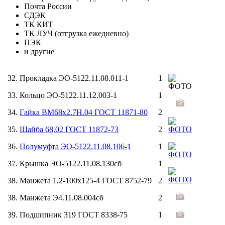
Почта России
СДЭК
ТК КИТ
ТК ЛУЧ (отгрузка ежедневно)
ПЭК
и другие
32. Прокладка ЭО-5122.11.08.011-1
1
33. Кольцо ЭО-5122.11.12.003-1
1
34.
Гайка ВМ68х2.7Н.04 ГОСТ 11871-80
2
35.
Шайба 68,02 ГОСТ 11872-73
2
36.
Полумуфта ЭО-5122.11.08.106-1
1
37. Крышка ЭО-5122.11.08.130сб
1
38. Манжета 1,2-100х125-4 ГОСТ 8752-79
2
38. Манжета Э4.11.08.004сб
2
39. Подшипник 319 ГОСТ 8338-75
1