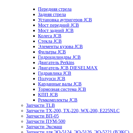
Передняя стрела
Задняя стрела
Установка аутригеров JCB
Мост передний JCB
Мост задний JCB
Колеса JCB
Стекла JCB
Элементы кузова JCB
Фильтры JCB
Гидроцилиндры JCB
Двигатель Perkins
Двигатель JCB DIESELMAX
Гидравлика JCB
Полуоси JCB
Карданные валы JCB
Тормозная система JCB
КПП JCB
Ремкомплекты JCB
Запчасти TLB
Запчасти TX-200, TX-220, WX-200, E225NLC
Запчасти ВП-05
Запчасти ПУМ-500
Запчасти Эксмаш
Запчасти для ЭО-5124, ЭО-5126, ЭО-5221 (ВЭКС)