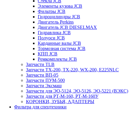
Стекла JCB
Элементы кузова JCB
Фильтры JCB
Гидроцилиндры JCB
Двигатель Perkins
Двигатель JCB DIESELMAX
Гидравлика JCB
Полуоси JCB
Карданные валы JCB
Тормозная система JCB
КПП JCB
Ремкомплекты JCB
Запчасти TLB
Запчасти TX-200, TX-220, WX-200, E225NLC
Запчасти ВП-05
Запчасти ПУМ-500
Запчасти Эксмаш
Запчасти для ЭО-5124, ЭО-5126, ЭО-5221 (ВЭКС)
Запчасти для РТ-М-160, РТ-М-160У
КОРОНКИ, ЗУБЬЯ, АДАПТЕРЫ
Фильтра для спецтехники