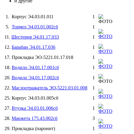
и другие
1. Корпус Э4.03.01.011
1
5.
Тормоз Э4.03.01.002сб
1
11.
Шестерня Э4.01.17.033
1
12.
Барабан Э4.01.17.036
1
17. Прокладка ЭО-5221.01.17.018
1
18.
Водило Э4.01.17.001сб
1
20.
Водило Э4.01.17.002сб
1
22.
Маслоотражатель ЭО-5221.03.01.008
1
25. Корпус Э4.03.01.005сб
1
27.
Втулка Э4.03.01.006сб
1
28.
Манжета 175.43.002сб
3
29. Прокладка (паронит)
1