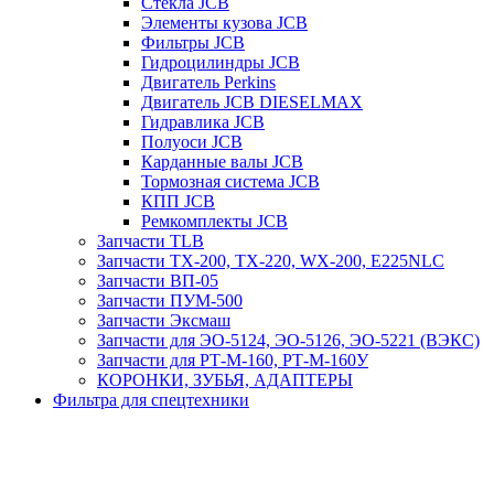
Стекла JCB
Элементы кузова JCB
Фильтры JCB
Гидроцилиндры JCB
Двигатель Perkins
Двигатель JCB DIESELMAX
Гидравлика JCB
Полуоси JCB
Карданные валы JCB
Тормозная система JCB
КПП JCB
Ремкомплекты JCB
Запчасти TLB
Запчасти TX-200, TX-220, WX-200, E225NLC
Запчасти ВП-05
Запчасти ПУМ-500
Запчасти Эксмаш
Запчасти для ЭО-5124, ЭО-5126, ЭО-5221 (ВЭКС)
Запчасти для РТ-М-160, РТ-М-160У
КОРОНКИ, ЗУБЬЯ, АДАПТЕРЫ
Фильтра для спецтехники