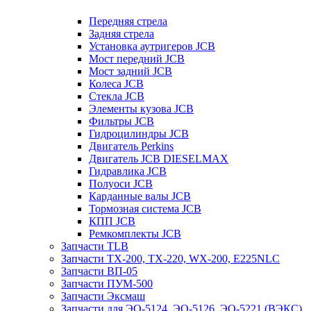
Передняя стрела
Задняя стрела
Установка аутригеров JCB
Мост передний JCB
Мост задний JCB
Колеса JCB
Стекла JCB
Элементы кузова JCB
Фильтры JCB
Гидроцилиндры JCB
Двигатель Perkins
Двигатель JCB DIESELMAX
Гидравлика JCB
Полуоси JCB
Карданные валы JCB
Тормозная система JCB
КПП JCB
Ремкомплекты JCB
Запчасти TLB
Запчасти TX-200, TX-220, WX-200, E225NLC
Запчасти ВП-05
Запчасти ПУМ-500
Запчасти Эксмаш
Запчасти для ЭО-5124, ЭО-5126, ЭО-5221 (ВЭКС)