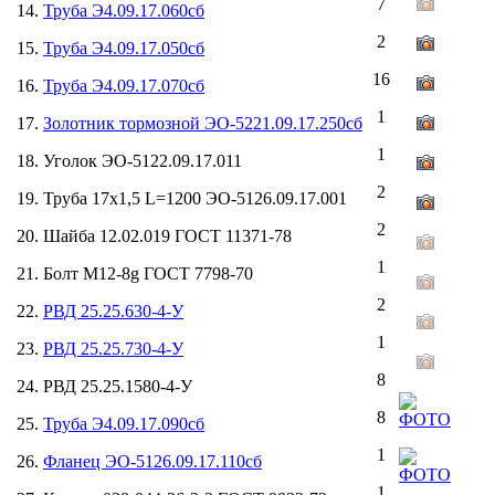
7
14.
Труба Э4.09.17.060сб
2
15.
Труба Э4.09.17.050сб
16
16.
Труба Э4.09.17.070сб
1
17.
Золотник тормозной ЭО-5221.09.17.250сб
1
18. Уголок ЭО-5122.09.17.011
2
19. Труба 17х1,5 L=1200 ЭО-5126.09.17.001
2
20. Шайба 12.02.019 ГОСТ 11371-78
1
21. Болт М12-8g ГОСТ 7798-70
2
22.
РВД 25.25.630-4-У
1
23.
РВД 25.25.730-4-У
8
24. РВД 25.25.1580-4-У
8
25.
Труба Э4.09.17.090сб
1
26.
Фланец ЭО-5126.09.17.110сб
1