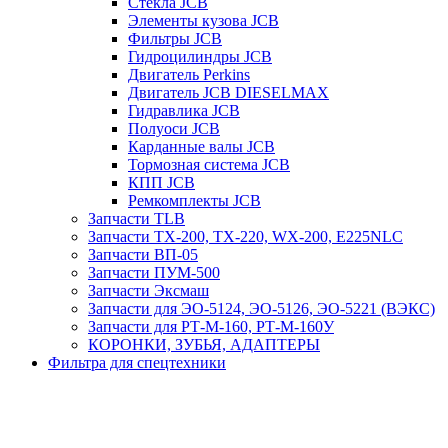
Стекла JCB
Элементы кузова JCB
Фильтры JCB
Гидроцилиндры JCB
Двигатель Perkins
Двигатель JCB DIESELMAX
Гидравлика JCB
Полуоси JCB
Карданные валы JCB
Тормозная система JCB
КПП JCB
Ремкомплекты JCB
Запчасти TLB
Запчасти TX-200, TX-220, WX-200, E225NLC
Запчасти ВП-05
Запчасти ПУМ-500
Запчасти Эксмаш
Запчасти для ЭО-5124, ЭО-5126, ЭО-5221 (ВЭКС)
Запчасти для РТ-М-160, РТ-М-160У
КОРОНКИ, ЗУБЬЯ, АДАПТЕРЫ
Фильтра для спецтехники