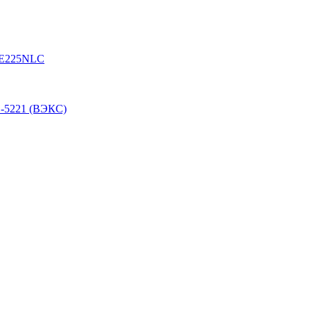
, E225NLC
О-5221 (ВЭКС)