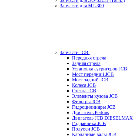
Запчасти для ЭО-33211 (Тагил)
Запчасти для МГ-300
Запчасти JCB
Передняя стрела
Задняя стрела
Установка аутригеров JCB
Мост передний JCB
Мост задний JCB
Колеса JCB
Стекла JCB
Элементы кузова JCB
Фильтры JCB
Гидроцилиндры JCB
Двигатель Perkins
Двигатель JCB DIESELMAX
Гидравлика JCB
Полуоси JCB
Карданные валы JCB