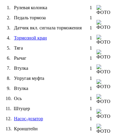
1. Рулевая колонка
1
2. Педаль тормоза
1
3. Датчик вкл. сигнала торможения
1
4.
Тормозной кран
1
5. Тяга
1
6. Рычаг
1
7. Втулка
1
8. Упругая муфта
1
9. Втулка
1
10. Ось
1
11. Штуцер
1
12.
Насос-дозатор
1
13. Кронштейн
1