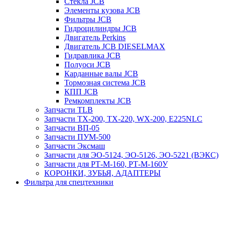
Стекла JCB
Элементы кузова JCB
Фильтры JCB
Гидроцилиндры JCB
Двигатель Perkins
Двигатель JCB DIESELMAX
Гидравлика JCB
Полуоси JCB
Карданные валы JCB
Тормозная система JCB
КПП JCB
Ремкомплекты JCB
Запчасти TLB
Запчасти TX-200, TX-220, WX-200, E225NLC
Запчасти ВП-05
Запчасти ПУМ-500
Запчасти Эксмаш
Запчасти для ЭО-5124, ЭО-5126, ЭО-5221 (ВЭКС)
Запчасти для РТ-М-160, РТ-М-160У
КОРОНКИ, ЗУБЬЯ, АДАПТЕРЫ
Фильтра для спецтехники