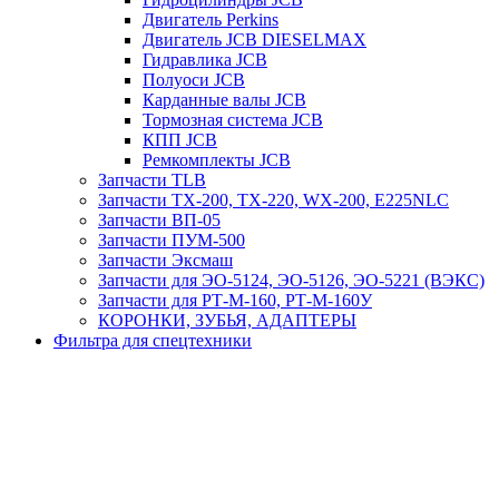
Двигатель Perkins
Двигатель JCB DIESELMAX
Гидравлика JCB
Полуоси JCB
Карданные валы JCB
Тормозная система JCB
КПП JCB
Ремкомплекты JCB
Запчасти TLB
Запчасти TX-200, TX-220, WX-200, E225NLC
Запчасти ВП-05
Запчасти ПУМ-500
Запчасти Эксмаш
Запчасти для ЭО-5124, ЭО-5126, ЭО-5221 (ВЭКС)
Запчасти для РТ-М-160, РТ-М-160У
КОРОНКИ, ЗУБЬЯ, АДАПТЕРЫ
Фильтра для спецтехники