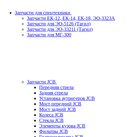
Запчасти для спецтехники
Запчасти ЕК-12, ЕК-14, ЕК-18, ЭО-3323А
Запчасти для ЭО-5126 (Тагил)
Запчасти для ЭО-33211 (Тагил)
Запчасти для МГ-300
Запчасти JCB
Передняя стрела
Задняя стрела
Установка аутригеров JCB
Мост передний JCB
Мост задний JCB
Колеса JCB
Стекла JCB
Элементы кузова JCB
Фильтры JCB
Гидроцилиндры JCB