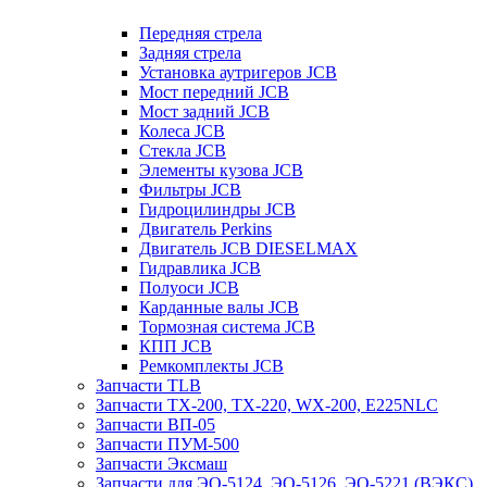
Передняя стрела
Задняя стрела
Установка аутригеров JCB
Мост передний JCB
Мост задний JCB
Колеса JCB
Стекла JCB
Элементы кузова JCB
Фильтры JCB
Гидроцилиндры JCB
Двигатель Perkins
Двигатель JCB DIESELMAX
Гидравлика JCB
Полуоси JCB
Карданные валы JCB
Тормозная система JCB
КПП JCB
Ремкомплекты JCB
Запчасти TLB
Запчасти TX-200, TX-220, WX-200, E225NLC
Запчасти ВП-05
Запчасти ПУМ-500
Запчасти Эксмаш
Запчасти для ЭО-5124, ЭО-5126, ЭО-5221 (ВЭКС)