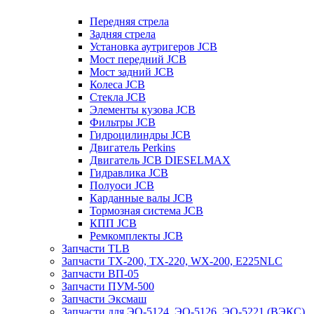
Передняя стрела
Задняя стрела
Установка аутригеров JCB
Мост передний JCB
Мост задний JCB
Колеса JCB
Стекла JCB
Элементы кузова JCB
Фильтры JCB
Гидроцилиндры JCB
Двигатель Perkins
Двигатель JCB DIESELMAX
Гидравлика JCB
Полуоси JCB
Карданные валы JCB
Тормозная система JCB
КПП JCB
Ремкомплекты JCB
Запчасти TLB
Запчасти TX-200, TX-220, WX-200, E225NLC
Запчасти ВП-05
Запчасти ПУМ-500
Запчасти Эксмаш
Запчасти для ЭО-5124, ЭО-5126, ЭО-5221 (ВЭКС)