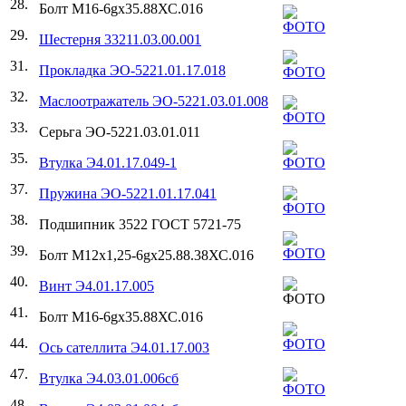
28.
Болт М16-6gх35.88ХС.016
29.
Шестерня 33211.03.00.001
31.
Прокладка ЭО-5221.01.17.018
32.
Маслоотражатель
ЭО-5221.03.01.008
33.
Серьга ЭО-5221.03.01.011
35.
Втулка Э4.01.17.049-1
37.
Пружина ЭО-5221.01.17.041
38.
Подшипник 3522 ГОСТ 5721-75
39.
Болт М12х1,25-6gх25.88.38ХС.016
40.
Винт Э4.01.17.005
41.
Болт М16-6gх35.88ХС.016
44.
Ось сателлита Э4.01.17.003
47.
Втулка Э4.03.01.006сб
48.