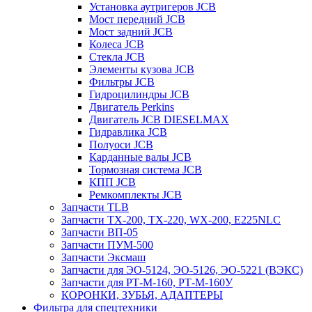
Установка аутригеров JCB
Мост передний JCB
Мост задний JCB
Колеса JCB
Стекла JCB
Элементы кузова JCB
Фильтры JCB
Гидроцилиндры JCB
Двигатель Perkins
Двигатель JCB DIESELMAX
Гидравлика JCB
Полуоси JCB
Карданные валы JCB
Тормозная система JCB
КПП JCB
Ремкомплекты JCB
Запчасти TLB
Запчасти TX-200, TX-220, WX-200, E225NLC
Запчасти ВП-05
Запчасти ПУМ-500
Запчасти Эксмаш
Запчасти для ЭО-5124, ЭО-5126, ЭО-5221 (ВЭКС)
Запчасти для РТ-М-160, РТ-М-160У
КОРОНКИ, ЗУБЬЯ, АДАПТЕРЫ
Фильтра для спецтехники