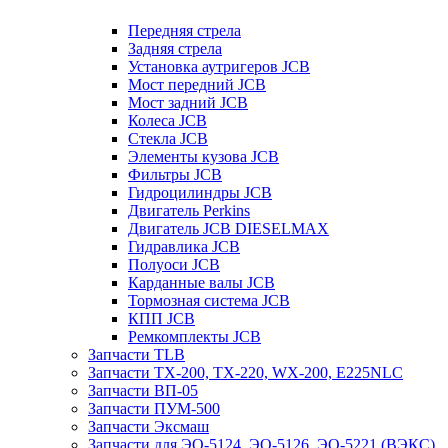
Передняя стрела
Задняя стрела
Установка аутригеров JCB
Мост передний JCB
Мост задний JCB
Колеса JCB
Стекла JCB
Элементы кузова JCB
Фильтры JCB
Гидроцилиндры JCB
Двигатель Perkins
Двигатель JCB DIESELMAX
Гидравлика JCB
Полуоси JCB
Карданные валы JCB
Тормозная система JCB
КПП JCB
Ремкомплекты JCB
Запчасти TLB
Запчасти TX-200, TX-220, WX-200, E225NLC
Запчасти ВП-05
Запчасти ПУМ-500
Запчасти Эксмаш
Запчасти для ЭО-5124, ЭО-5126, ЭО-5221 (ВЭКС)